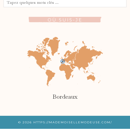
OÙ SUIS-JE
Bordeaux
© 2026
HTTPS://MADEMOISELLEMODEUSE.COM/