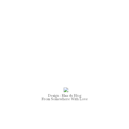
DESIGN
Design :
Elsa
du Blog
From Somewhere With Love