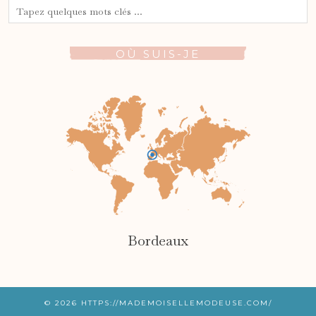
OÙ SUIS-JE
Bordeaux
© 2026
HTTPS://MADEMOISELLEMODEUSE.COM/