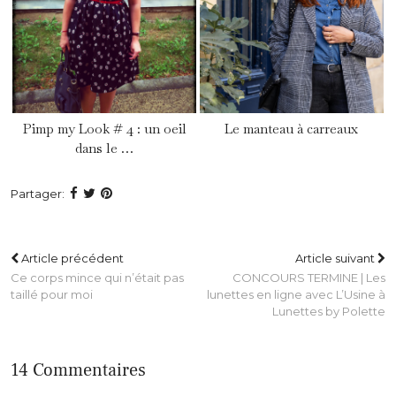
Pimp my Look # 4 : un oeil
Le manteau à carreaux
dans le …
Partager:
Article précédent
Article suivant
Ce corps mince qui n’était pas
CONCOURS TERMINE | Les
taillé pour moi
lunettes en ligne avec L’Usine à
Lunettes by Polette
14 Commentaires