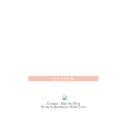
DESIGN
Design :
Elsa
du Blog
From Somewhere With Love