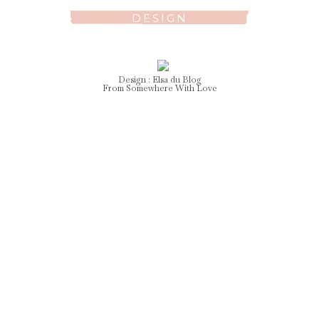
DESIGN
Design :
Elsa
du Blog
From Somewhere With Love