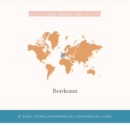
OÙ SUIS-JE
Bordeaux
© 2026
HTTPS://MADEMOISELLEMODEUSE.COM/