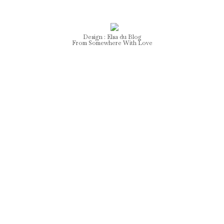
Design :
Elsa
du Blog
From Somewhere With Love