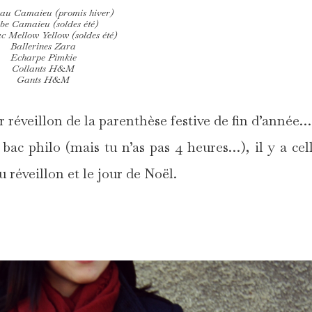
au Camaieu (promis hiver)
be Camaieu (soldes été)
c Mellow Yellow (soldes été)
Ballerines Zara
Echarpe Pimkie
Collants H&M
Gants H&M
 réveillon de la parenthèse festive de fin d’année…
bac philo (mais tu n’as pas 4 heures…), il y a cel
u réveillon et le jour de Noël.
*