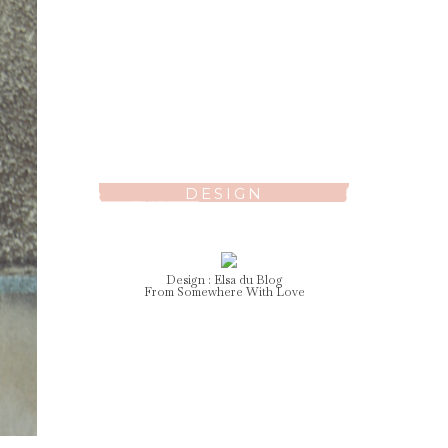
DESIGN
Design :
Elsa
du Blog
From Somewhere With Love