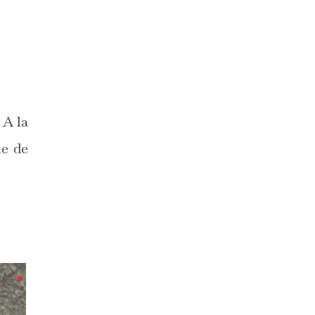
 A la
le de