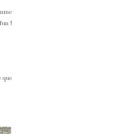
comme
fun !
e que