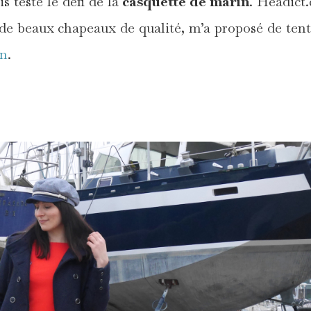
s testé le défi de la
casquette de marin
. Headict
de beaux chapeaux de qualité, m’a proposé de tent
on
.
*