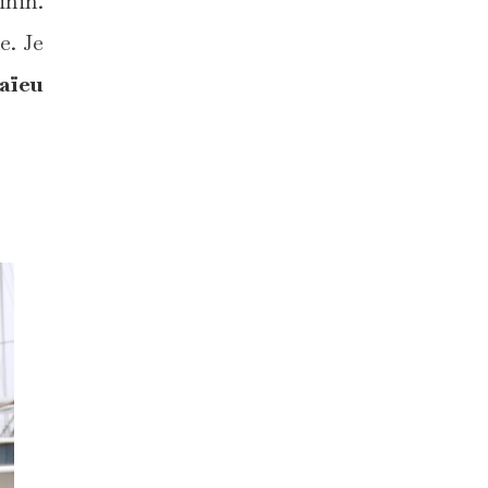
inin.
e. Je
aïeu