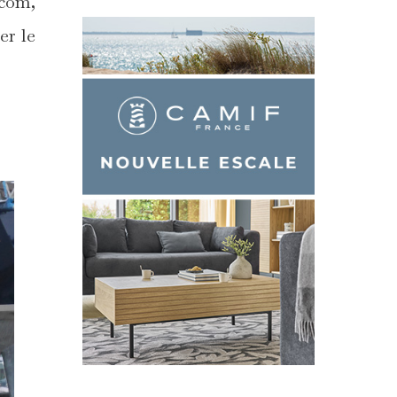
.com,
er le