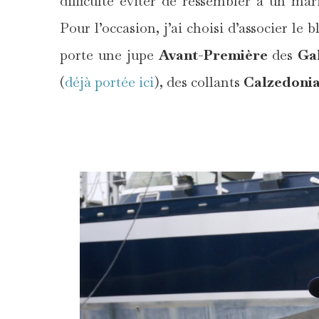
difficulté éviter de ressembler à un ma
Pour l’occasion, j’ai choisi d’associer le 
porte une jupe
Avant-Première
des
Gal
(
déjà portée ici
), des collants
Calzedoni