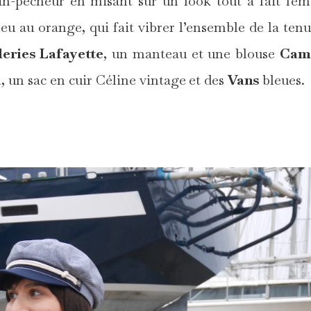
rin-pêcheur en misant sur un look tout à fait fém
bleu au orange, qui fait vibrer l’ensemble de la tenu
eries Lafayette
, un manteau et une blouse
Cam
a
, un sac en cuir Céline vintage
et des
Vans
bleues.
*