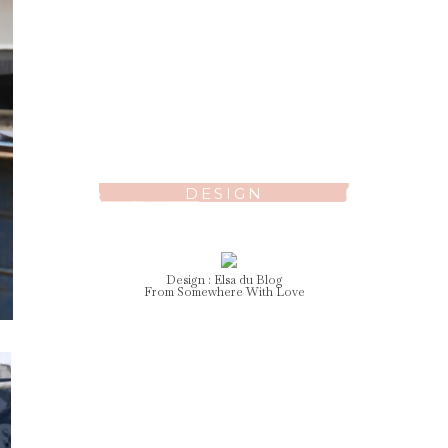
DESIGN
Design :
Elsa
du Blog
From Somewhere With Love