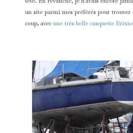
tête. En revanche, je n’avais encore jamai
un site parmi mes préférés pour trouver 
coup, avec
une très belle casquette Brixt