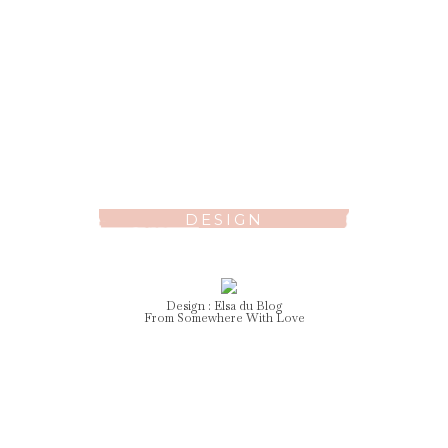
DESIGN
Design :
Elsa
du Blog
From Somewhere With Love