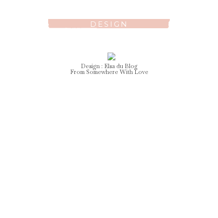
DESIGN
Design :
Elsa
du Blog
From Somewhere With Love