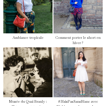
Ambiance tropicale
Comment porter le short en
hiver ?
Musée du Quai Branly :
#JfaisPasSansBlanc‏ avec