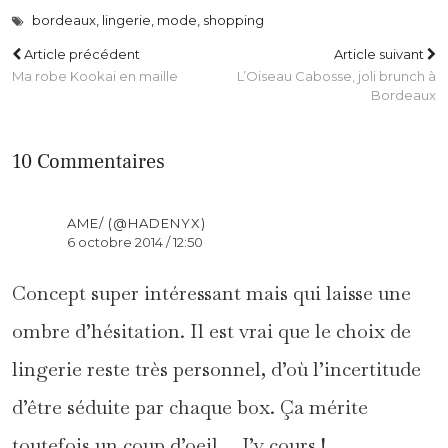
bordeaux
,
lingerie
,
mode
,
shopping
Article précédent
Article suivant
Ma robe Kookai en maille
L’Oiseau Cabosse, joli brunch à
Bordeaux
10 Commentaires
AME/ (@HADENYX)
6 octobre 2014 / 12:50
Concept super intéressant mais qui laisse une
ombre d’hésitation. Il est vrai que le choix de
lingerie reste très personnel, d’où l’incertitude
d’être séduite par chaque box. Ça mérite
toutefois un coup d’oeil… J’y cours !