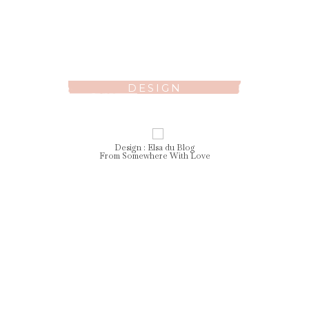
DESIGN
Design :
Elsa
du Blog
From Somewhere With Love