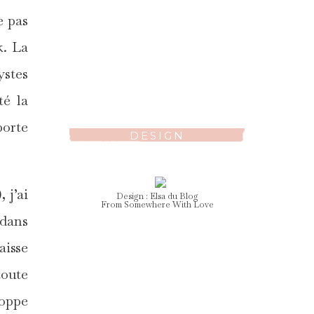
e pas
k. La
ystes
té la
porte
DESIGN
 j’ai
Design :
Elsa
du Blog
From Somewhere With Love
 dans
aisse
toute
loppe