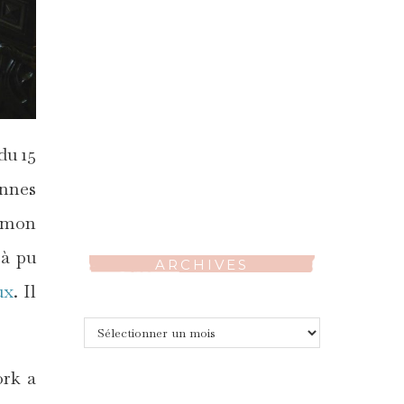
du 15
nnes
 mon
jà pu
ARCHIVES
ux
. Il
Archives
ork a