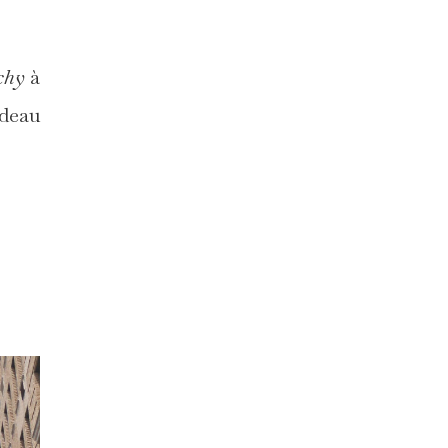
chy
à
adeau