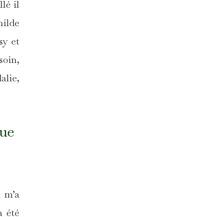
llé il
hilde
sy et
soin,
alie,
nue
i m’a
a été