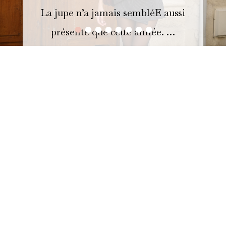
La jupe n’a jamais sembléE aussi
•
•
•
•
•
•
•
•
présente que cette année. …