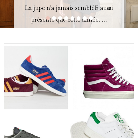
La jupe n’a jamais sembléE aussi
•
•
•
•
•
•
•
•
présente que cette année. …