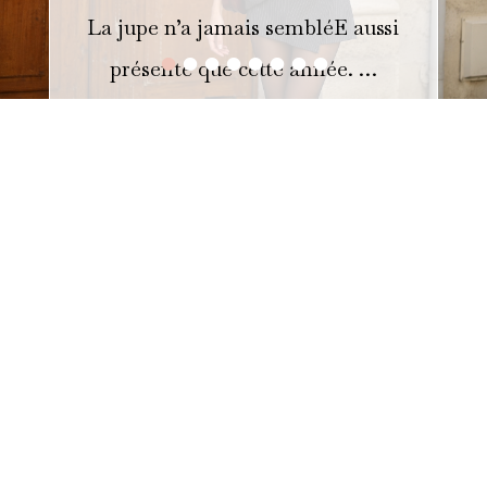
La jupe n’a jamais sembléE aussi
•
•
•
•
•
•
•
•
présente que cette année. …