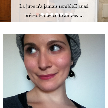
La jupe n’a jamais sembléE aussi
•
•
•
•
•
•
•
•
présente que cette année. …