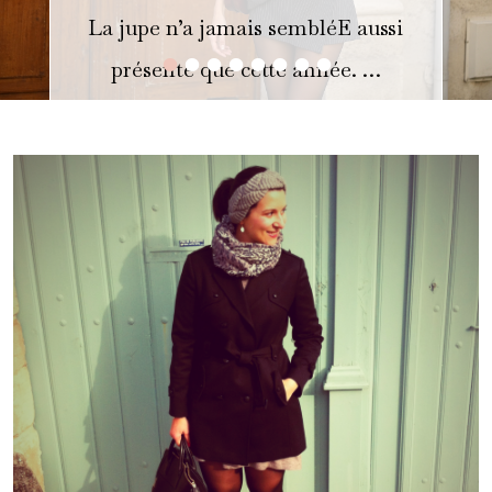
La jupe n’a jamais sembléE aussi
•
•
•
•
•
•
•
•
présente que cette année. …