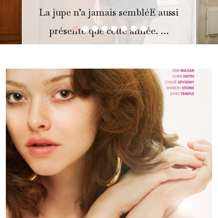
La jupe n’a jamais sembléE aussi
•
•
•
•
•
•
•
•
présente que cette année. …