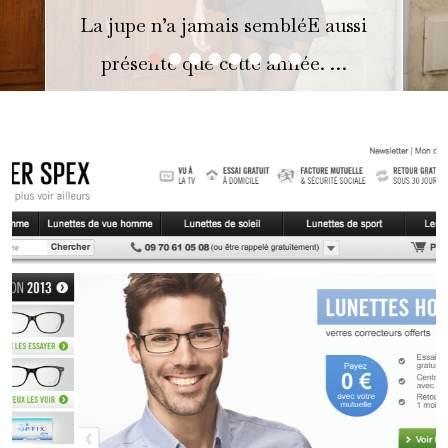
La jupe n’a jamais sembléE aussi
•
•
•
•
•
•
•
•
présente que cette année. …