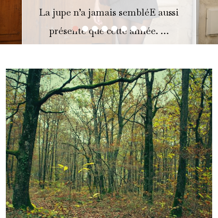
La jupe n’a jamais sembléE aussi
•
•
•
•
•
•
•
•
présente que cette année. …