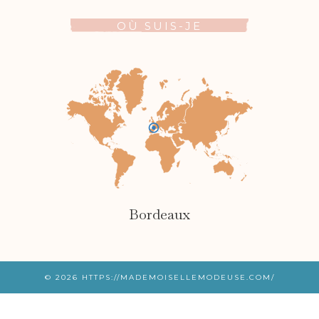
OÙ SUIS-JE
Bordeaux
© 2026
HTTPS://MADEMOISELLEMODEUSE.COM/