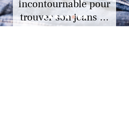
incontournable pour
•
•
•
•
•
•
•
•
trouver son jeans …
Lorsqu’il s’agit de trouver le jeans
parfait, celui qui sublime la
silhouette tout …