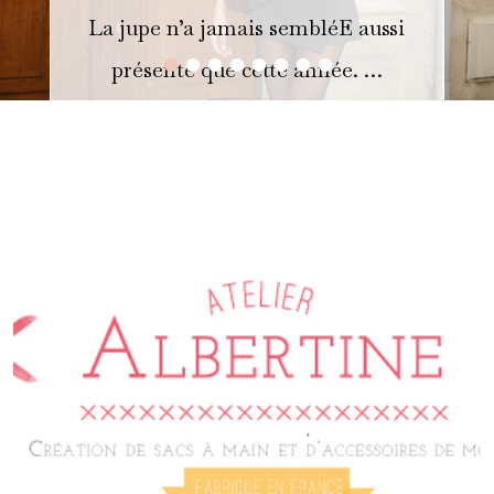
La jupe n’a jamais sembléE aussi
•
•
•
•
•
•
•
•
présente que cette année. …