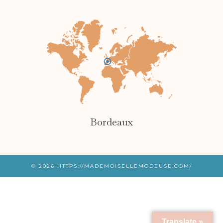
Bordeaux
© 2026
HTTPS://MADEMOISELLEMODEUSE.COM/
Translate »