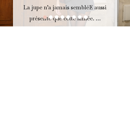
La jupe n’a jamais sembléE aussi
•
•
•
•
•
•
•
•
présente que cette année. …