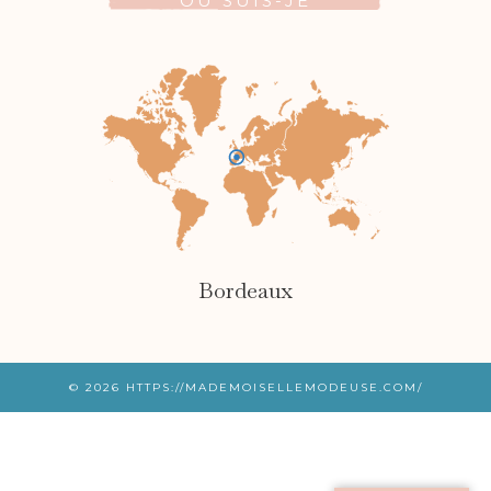
OÙ SUIS-JE
Bordeaux
© 2026
HTTPS://MADEMOISELLEMODEUSE.COM/