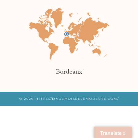
Bordeaux
© 2026
HTTPS://MADEMOISELLEMODEUSE.COM/
Translate »