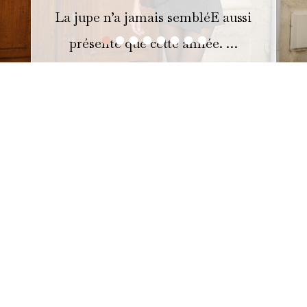
La jupe n’a jamais sembléE aussi
•
•
•
•
•
•
•
•
présente que cette année. …