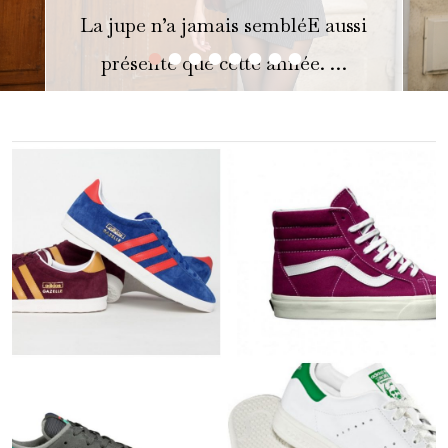
La jupe n’a jamais sembléE aussi
•
•
•
•
•
•
•
•
présente que cette année. …