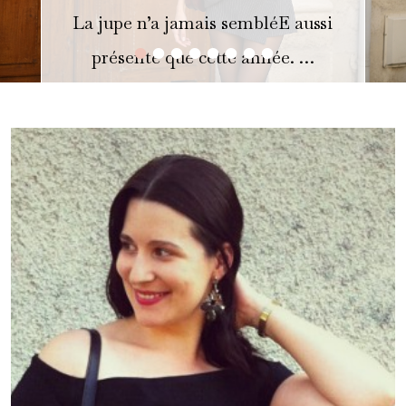
La jupe n’a jamais sembléE aussi
•
•
•
•
•
•
•
•
présente que cette année. …