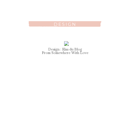
DESIGN
Design :
Elsa
du Blog
From Somewhere With Love