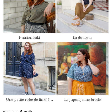
Passion kaki
La douceur
Une petite robe de fin d’é…
Le jupon jaune brodé