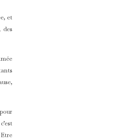
e, et
, des
rimée
tants
ause,
 pour
c’est
 Etre