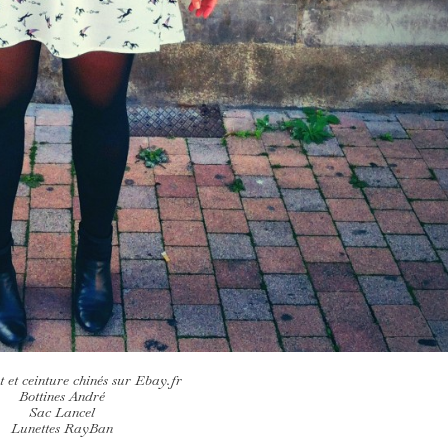
t et ceinture chinés sur Ebay.fr
Bottines André
Sac Lancel
Lunettes RayBan