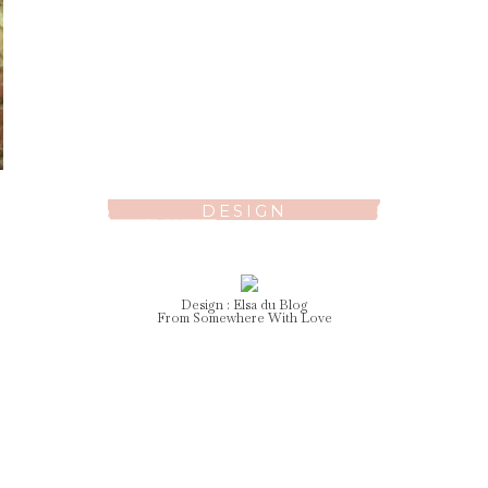
DESIGN
Design :
Elsa
du Blog
From Somewhere With Love