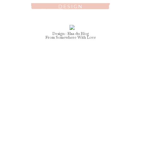
DESIGN
Design :
Elsa
du Blog
From Somewhere With Love