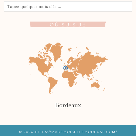
OÙ SUIS-JE
Bordeaux
© 2026
HTTPS://MADEMOISELLEMODEUSE.COM/