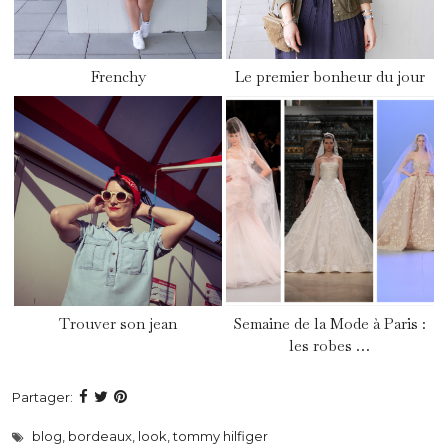
Frenchy
Le premier bonheur du jour
Trouver son jean
Semaine de la Mode à Paris :
les robes …
Partager:
blog
,
bordeaux
,
look
,
tommy hilfiger