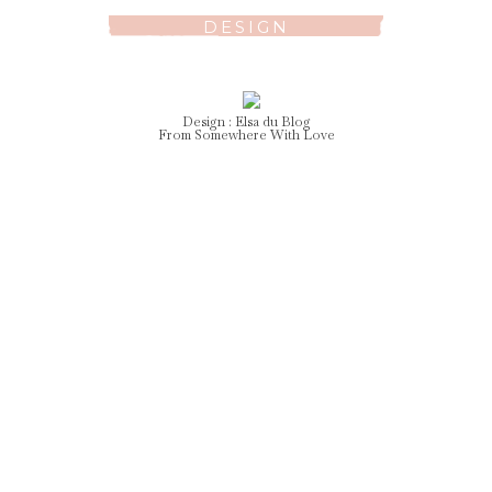
DESIGN
Design :
Elsa
du Blog
From Somewhere With Love