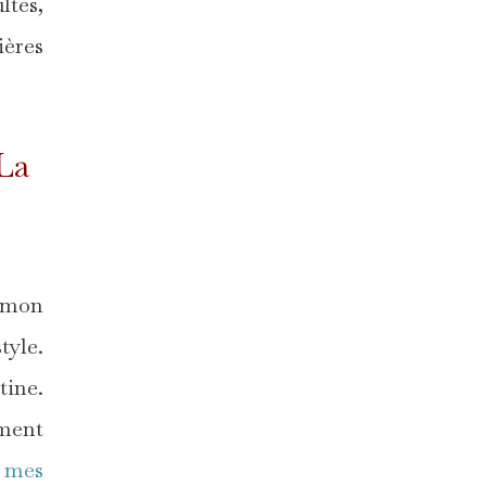
ltes,
ières
La
e mon
tyle.
tine.
ément
à
mes