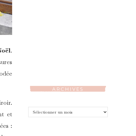
Noël
.
sures
rodée
ARCHIVES
roir.
Archives
nt et
ées :