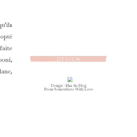
u’ils
 opté
faite
poni,
DESIGN
lanc,
Design :
Elsa
du Blog
From Somewhere With Love