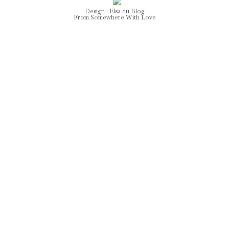
Design :
Elsa
du Blog
From Somewhere With Love