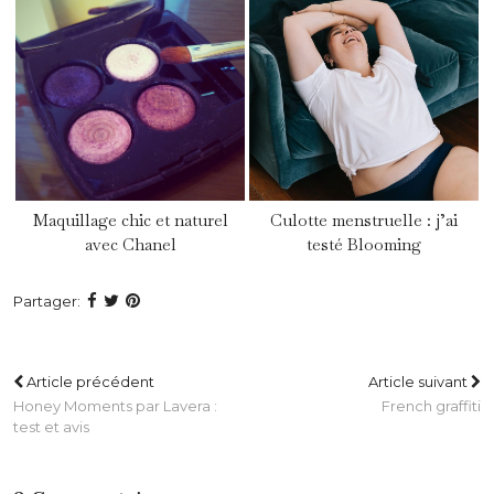
Maquillage chic et naturel
Culotte menstruelle : j’ai
avec Chanel
testé Blooming
Partager:
Article précédent
Article suivant
Honey Moments par Lavera :
French graffiti
test et avis