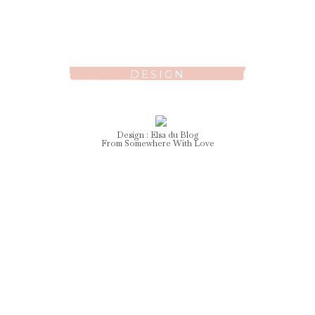
DESIGN
Design :
Elsa
du Blog
From Somewhere With Love