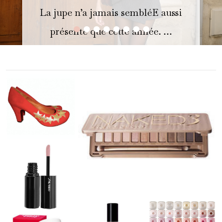
La jupe n’a jamais sembléE aussi
•
•
•
•
•
•
•
•
présente que cette année. …