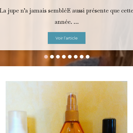
La jupe n’a jamais sembléE aussi présente que cett
année. …
Voir l’article
•
•
•
•
•
•
•
•