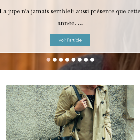
La jupe n’a jamais sembléE aussi présente que cett
année. …
Voir l’article
•
•
•
•
•
•
•
•