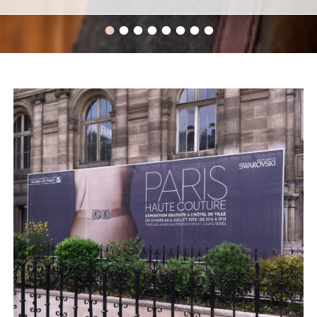
•
•
•
•
•
•
•
•