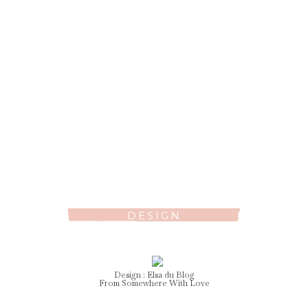
DESIGN
Design :
Elsa
du Blog
From Somewhere With Love