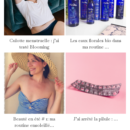
Culotte menstruelle : j’ai
Les eaux florales bio dans
testé Blooming
ma routine …
Beauté en été # 1: ma
J’ai arrêté la pilule : …
routine ensoleillé…