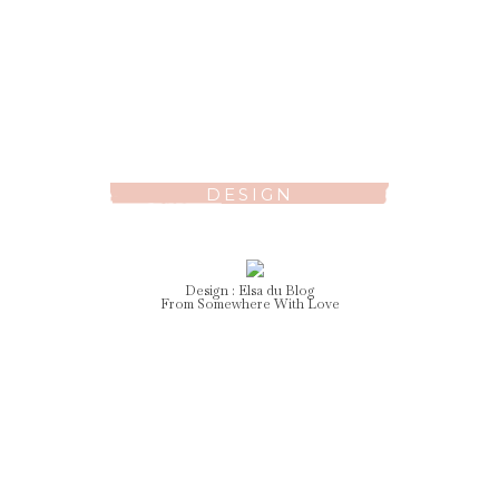
DESIGN
Design :
Elsa
du Blog
From Somewhere With Love