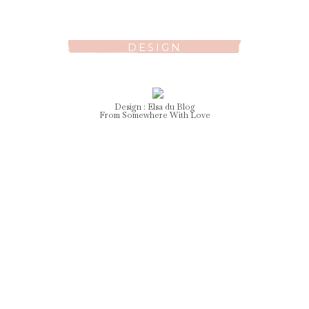
DESIGN
Design :
Elsa
du Blog
From Somewhere With Love