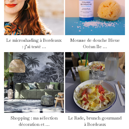
Le microshading à Bordeaux
Mousse de douche Bleue
: j’ai testé …
Océan Ile …
Shopping : ma sélection
Le Rade, brunch gourmand
décoration et …
à Bordeaux