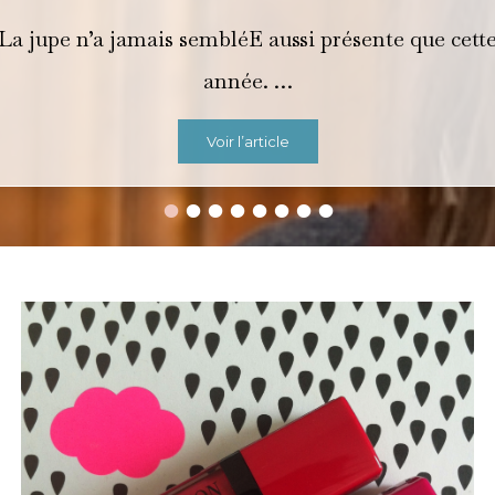
La jupe n’a jamais sembléE aussi présente que cett
année. …
Voir l’article
•
•
•
•
•
•
•
•