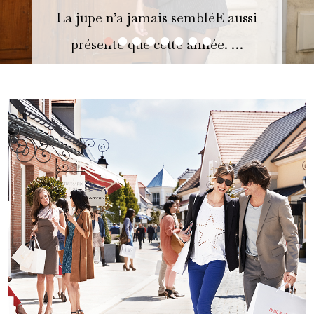
La jupe n’a jamais sembléE aussi
•
•
•
•
•
•
•
•
présente que cette année. …