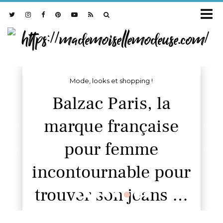
Mode, looks et shopping !
Balzac Paris, la
marque française
pour femme
incontournable pour
•
•
•
•
•
•
•
•
trouver son jeans …