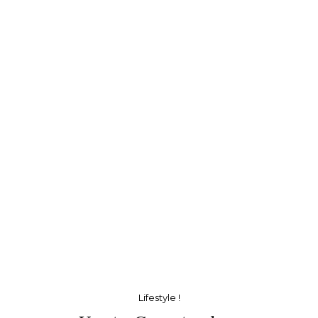
Lorsqu’il s’agit de trouver le jeans
parfait, celui qui sublime la
silhouette tout …
Lifestyle !