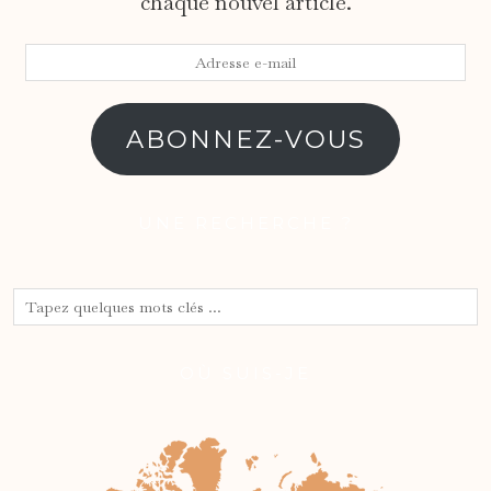
chaque nouvel article.
Adresse
e-
mail
ABONNEZ-VOUS
UNE RECHERCHE ?
OÙ SUIS-JE