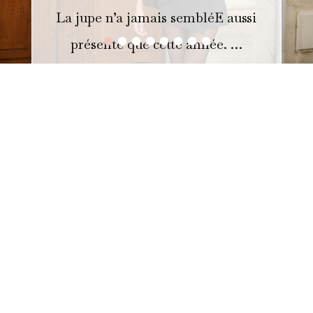
La jupe n’a jamais sembléE aussi
•
•
•
•
•
•
•
•
présente que cette année. …