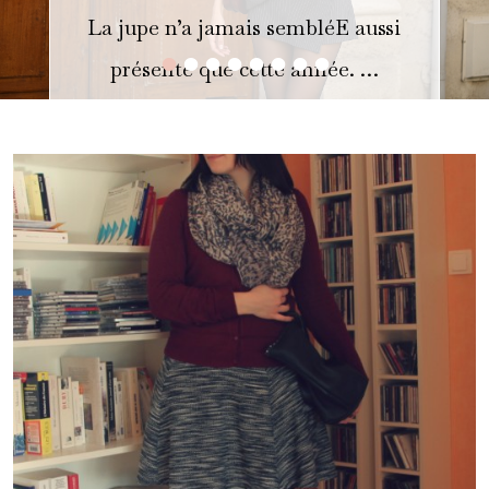
La jupe n’a jamais sembléE aussi
•
•
•
•
•
•
•
•
présente que cette année. …