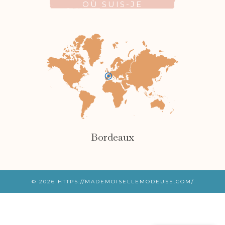
OÙ SUIS-JE
Bordeaux
© 2026
HTTPS://MADEMOISELLEMODEUSE.COM/