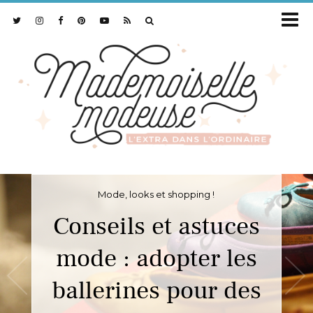
Mode, looks et shopping !
Mode, looks et shopping !
Conseils et astuces
Quel débardeur
mode : adopter les
femme selon sa
ballerines pour des
morphologie ? Le