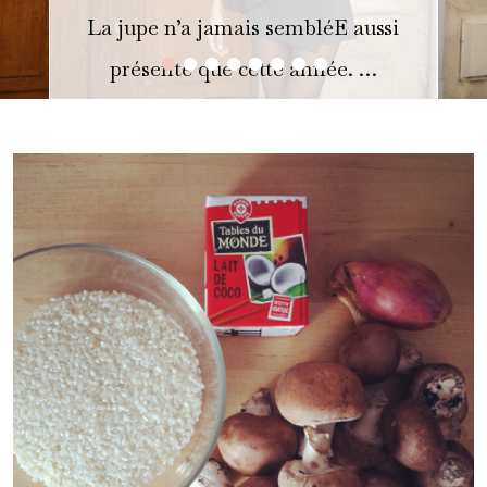
La jupe n’a jamais sembléE aussi
•
•
•
•
•
•
•
•
présente que cette année. …