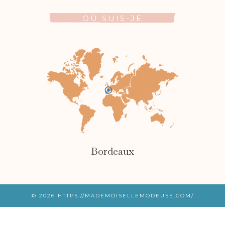
OÙ SUIS-JE
Bordeaux
© 2026
HTTPS://MADEMOISELLEMODEUSE.COM/