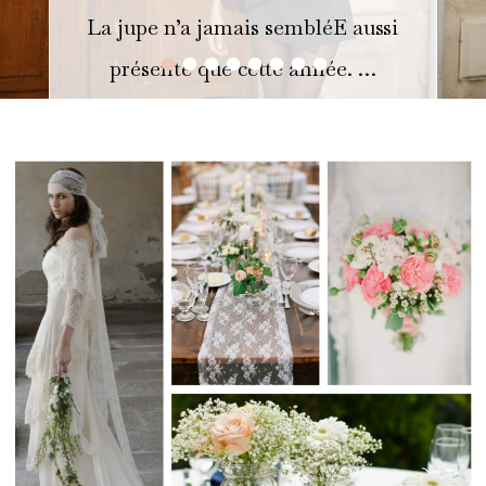
La jupe n’a jamais sembléE aussi
•
•
•
•
•
•
•
•
présente que cette année. …