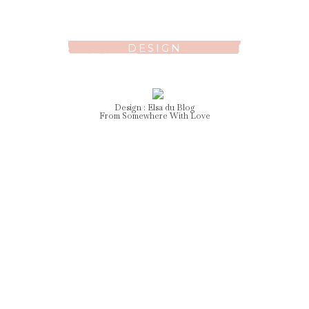
DESIGN
Design :
Elsa
du Blog
From Somewhere With Love